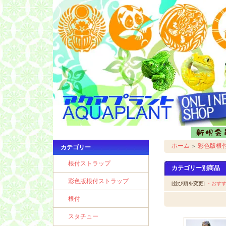
ホーム
彩色版根
＞
カテゴリー
根付ストラップ
カテゴリー別商品
彩色版根付ストラップ
[並び順を変更]
・おす
根付
スタチュー