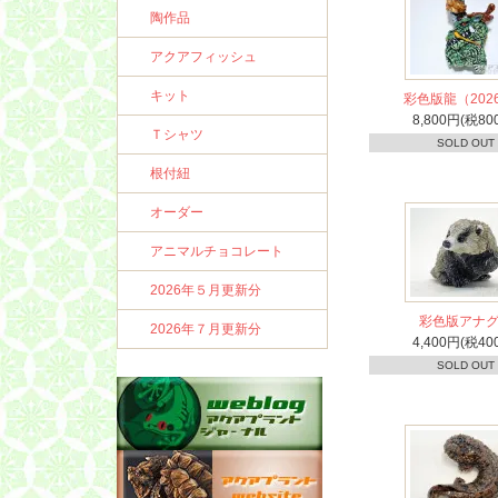
陶作品
アクアフィッシュ
キット
彩色版龍（202
8,800円(税80
Ｔシャツ
SOLD OUT
根付紐
オーダー
アニマルチョコレート
2026年５月更新分
彩色版アナ
2026年７月更新分
4,400円(税40
SOLD OUT