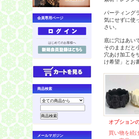
パーティング
会員専用ページ
気にせずに使
さい。
底に穴はあい
はじめてのお客様へ
そのままだと
穴あけ加工を
け希望」とお
商品検索
オプション
買い物を続
メールマガジン