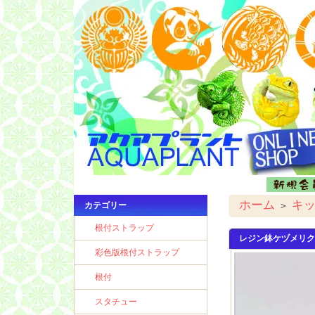
ホーム
キ
＞
カテゴリー
根付ストラップ
レジン鉢ケヅメリク
彩色版根付ストラップ
根付
スタチュー