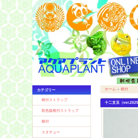
ホーム
根付
＞
カテゴリー
根付ストラップ
十二支丑（ver.20
彩色版根付ストラップ
根付
スタチュー