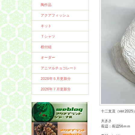
陶作品
アクアフィッシュ
キット
Ｔシャツ
根付紐
オーダー
アニマルチョコレート
2026年５月更新分
2026年７月更新分
十二支丑（ver.2025
大きさ
長辺：長辺56ｍｍ