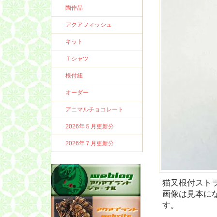
陶作品
アクアフィッシュ
キット
Ｔシャツ
根付紐
オーダー
アニマルチョコレート
2026年５月更新分
2026年７月更新分
猫又根付スト
画像は見本に
す。