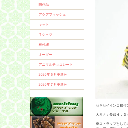
陶作品
アクアフィッシュ
キット
Ｔシャツ
根付紐
オーダー
アニマルチョコレート
2026年５月更新分
2026年７月更新分
セキセイインコ根付
大きさ：長辺４．３
※ストラップとして