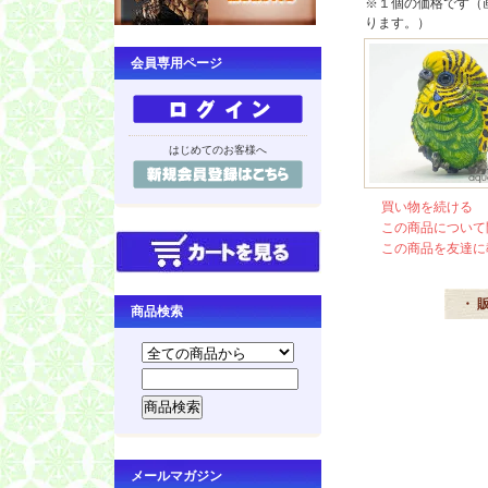
※１個の価格です（
ります。）
会員専用ページ
はじめてのお客様へ
買い物を続ける
この商品について
この商品を友達に
・ 
商品検索
メールマガジン