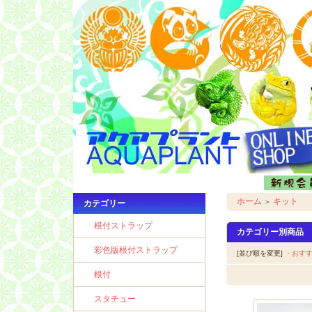
ホーム
キット
＞
カテゴリー
根付ストラップ
カテゴリー別商品
彩色版根付ストラップ
[並び順を変更]
・おす
根付
スタチュー